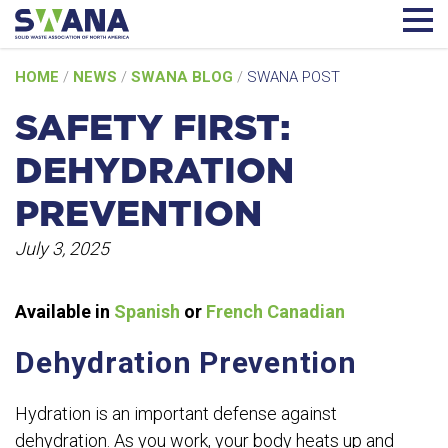
Skip
HOME
/
NEWS
/
SWANA BLOG
/
SWANA POST
to
content
SAFETY FIRST:
DEHYDRATION
PREVENTION
July 3, 2025
Available in
Spanish
or
French Canadian
Dehydration Prevention
Hydration is an important defense against
dehydration. As you work, your body heats up and