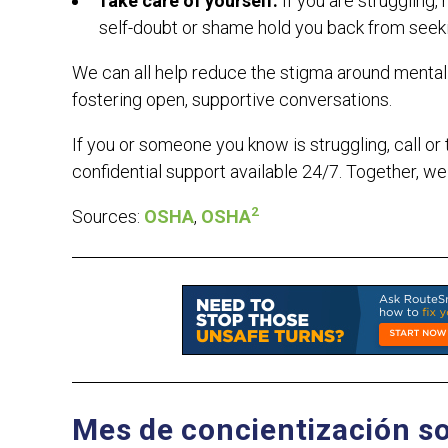
Take care of yourself.
If you are struggling,
self-doubt or shame hold you back from seeki
We c
an all help reduce the stigma around mental h
fostering open, supportive conversations.
If you or someone you know is struggling, call or
confidential support available 24/7. Together, w
2
Sources:
OSHA
,
OSHA
Mes de concientización so