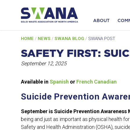
ABOUT
COM
Skip
HOME
/
NEWS
/
SWANA BLOG
/
SWANA POST
to
content
SAFETY FIRST: SU
September 12, 2025
Available in
Spanish
or
French Canadian
Suicide Prevention Awar
September is
Suicide Prevention Awareness
being and just as important as physical health f
Safety and Health Administration (OSHA), suicid