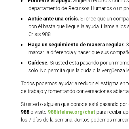
Fomente el apoyo.
Sugiera recursos como s
departamento de Recursos Humanos o un prof
Actúe ante una crisis.
Si cree que un compañ
con él hasta que llegue la ayuda. Llame a los 
Crisis 988.
Haga un seguimiento de manera regular.
S
marcar la diferencia y hacer que sus compañe
Cuídese.
Si usted está pasando por un moment
solo. No permita que la duda o la vergüenza 
Todos pod
emos ayudar a reducir el estigma en to
de trabajo y fomentando conversaciones abiert
Si usted o alguien que conoce está pasando por d
988
o visite
988lifeline.org/chat
para recibir ap
los 7 días de la semana. Juntos podemos marcar l