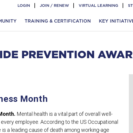
LOGIN
JOIN / RENEW
VIRTUAL LEARNING
S
MUNITY
TRAINING & CERTIFICATION
KEY INITIATIV
ICIDE PREVENTION AWA
eness Month
 Month.
Mental health is a vital part of overall well-
or every employee. According to the US Occupational
e is a leading cause of death among working-age