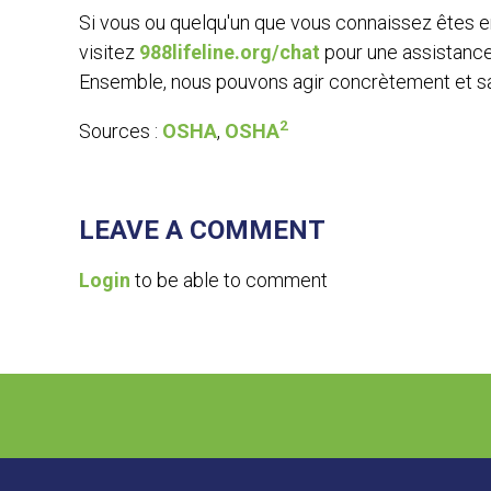
Si vous ou quelqu'un que vous connaissez êtes e
visitez
988lifeline.org/chat
pour une assistance 
Ensemble, nous pouvons agir concrètement et s
2
Sources :
OSHA
,
OSHA
LEAVE A COMMENT
Login
to be able to comment