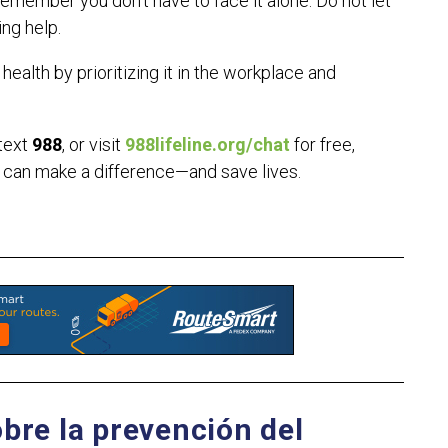
 remember you don’t have to face it alone. Do not let
ng help.
ealth by prioritizing it in the workplace and
 text
988
, or visit
988lifeline.org/chat
for free,
e can make a difference—and save lives.
bre la prevención del