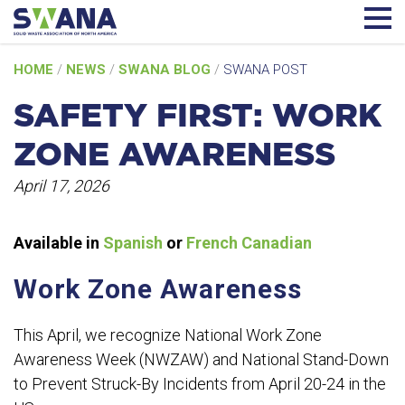
Skip
HOME
/
NEWS
/
SWANA BLOG
/
SWANA POST
to
content
SAFETY FIRST: WORK
ZONE AWARENESS
April 17, 2026
Available in
Spanish
or
French Canadian
Work Zone Awareness
This Apr
il, we recognize National Work Zone
Awareness Week (NWZAW) and National Stand-Down
to Prevent Struck-By Incidents from April 20-24 in the