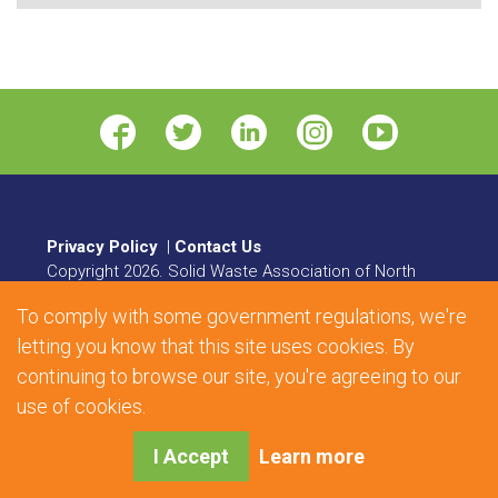
Privacy Policy
|
Contact Us
Copyright
2026
. Solid Waste Association of North
America. All rights reserved.
To comply with some government regulations, we're
8484 Georgia Avenue, Suite 230, Silver Spring, MD
letting you know that this site uses cookies. By
20910 | Phone:
1.800.467.9262
| Fax: 301.589.7068
continuing to browse our site, you're agreeing to our
Web Design and Development by
Matrix Group
use of cookies.
International, Inc.
I Accept
Learn more